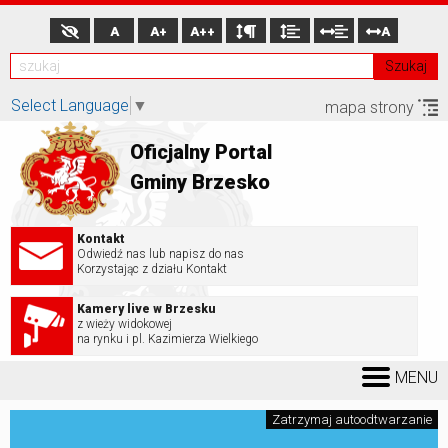
A
A+
A++
A
Szukaj
Select Language
▼
mapa strony
Oficjalny Portal
Gminy Brzesko
Kontakt
Odwiedź nas lub napisz do nas
Korzystając z działu Kontakt
Kamery live w Brzesku
z wieży widokowej
na rynku i pl. Kazimierza Wielkiego
MENU
Zatrzymaj autoodtwarzanie