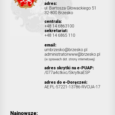
adres:
ul. Bartosza Głowackiego 51
32-800 Brzesko
centrala:
+48 14 6863100
sekretariat:
+48 14 6865 110
email:
umbrzesko@brzesko.pl
administratorwww@brzesko.pl
(w sprawach dot. strony internetowej)
adres skrytki na e-PUAP:
/077a4ctkxc/SkrytkaESP
adres do e-Doręczeń:
AE:PL-57221-13786-RVCUA-17
Najnowsze: