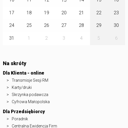
13
17
18
19
20
21
22
23
24
25
26
27
28
29
30
31
1
2
3
4
5
6
Na skróty
Dla Klienta - online
Transmisje Sesji RM
Karty/druki
Skrzynka podawcza
Cyfrowa Małopolska
Dla Przedsiębiorcy
Poradnik
Centralna Ewidencja Firm