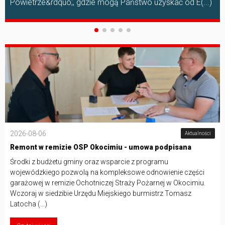
Powietrze&rdquo;, gdzie mogą Państwo uzyskać od E(...)
2026-08-06
Aktualności
Remont w remizie OSP Okocimiu - umowa podpisana
Środki z budżetu gminy oraz wsparcie z programu
wojewódzkiego pozwolą na kompleksowe odnowienie części
garażowej w remizie Ochotniczej Straży Pożarnej w Okocimiu.
Wczoraj w siedzibie Urzędu Miejskiego burmistrz Tomasz
Latocha (...)